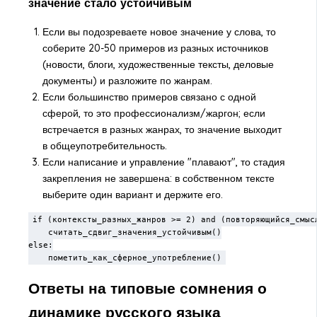
значение стало устойчивым
Если вы подозреваете новое значение у слова, то
соберите 20-50 примеров из разных источников
(новости, блоги, художественные тексты, деловые
документы) и разложите по жанрам.
Если большинство примеров связано с одной
сферой, то это профессионализм/жаргон; если
встречается в разных жанрах, то значение выходит
в общеупотребительность.
Если написание и управление "плавают", то стадия
закрепления не завершена: в собственном тексте
выберите один вариант и держите его.
if (контексты_разных_жанров >= 2) and (повторяющийся_смысл
    считать_сдвиг_значения_устойчивым()

else:

    пометить_как_сферное_употребление()
Ответы на типовые сомнения о
динамике русского языка