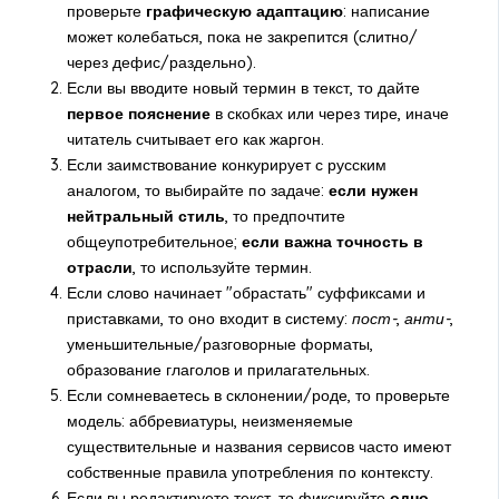
проверьте
графическую адаптацию
: написание
может колебаться, пока не закрепится (слитно/
через дефис/раздельно).
Если вы вводите новый термин в текст, то дайте
первое пояснение
в скобках или через тире, иначе
читатель считывает его как жаргон.
Если заимствование конкурирует с русским
аналогом, то выбирайте по задаче:
если нужен
нейтральный стиль
, то предпочтите
общеупотребительное;
если важна точность в
отрасли
, то используйте термин.
Если слово начинает "обрастать" суффиксами и
приставками, то оно входит в систему:
пост-
,
анти-
,
уменьшительные/разговорные форматы,
образование глаголов и прилагательных.
Если сомневаетесь в склонении/роде, то проверьте
модель: аббревиатуры, неизменяемые
существительные и названия сервисов часто имеют
собственные правила употребления по контексту.
Если вы редактируете текст, то фиксируйте
одно