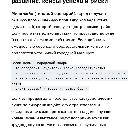
развитие: кейсы успеха и риски
Мини-кейс (типовой сценарий):
город получает
бывшую промышленную площадку; команда хочет
сделать хаб, который разгрузит центр и оживит район.
Если поставить только выставки, то пространство будет
"вспыхивать" редкими событиями. Если добавить
ежедневные сервисы и образовательный контур, то
появляется устойчивый городской маршрут.
если цель = городской якорь

  то определить аудитории (район/город/туристы)

  и спроектировать 3 продукта: экспозиция + образование + п
  и настроить доступ: навигация + расписание + билетировани
иначе

  риск: разовый интерес и пустые будни
Если вы продвигаете пространство как туристический
пункт, то синхронизируйте его с транспортом и
соседними точками притяжения; иначе даже "лучшие
новые музеи и выставки" будут восприниматься как
труднодоступные. Если вы развиваете
культурные