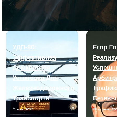
УДП-80:
Егор Г
Эффективная
Реализ
Домкратная
Успеш
Установка Для
Арбитр
Железнодорожного
Трафик
Транспорта
Сетевы
31 мая, 2026
28 апреля, 20