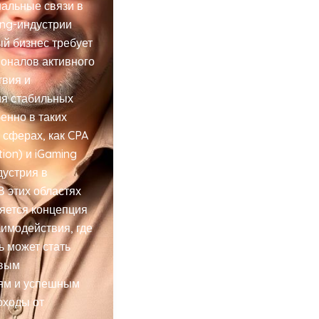
альные связи в
ing-индустрии
й бизнес требует
оналов активного
твия и
ия стабильных
бенно в таких
сферах, как CPA
tion) и iGaming
дустрия в
В этих областях
яется концепция
аимодействия, где
ь может стать
овым
ям и успешным
оходы от