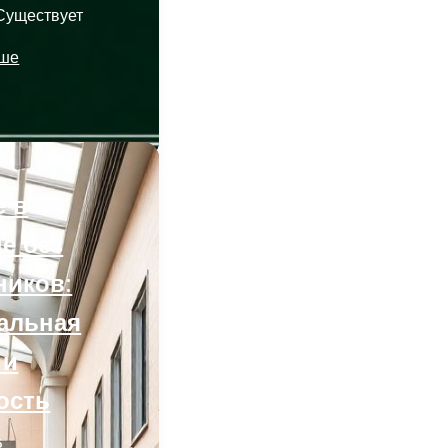
Существует
ьше
нных
е в
е без
ников:
альная
 и
ость
6