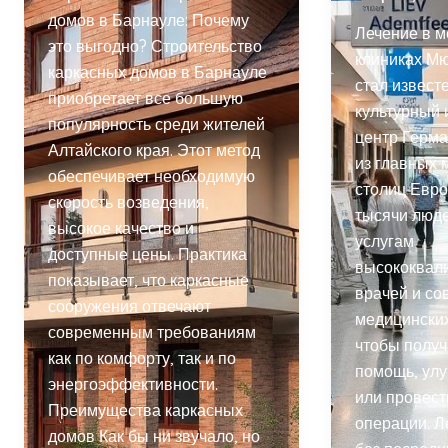
домов в Барнауле: Почему
Лечение в 
это выгодно? Строительство
клиниках М
каркасных домов в Барнауле
стал известе
приобретает все большую
культурный 
популярность среди жителей
центр Герма
Алтайского края. Этот метод
из главных 
обеспечивает необходимую
столиц Евро
скорость возведения,
тысячи люд
высокое качество и
услугам
доступные цены. Практика
высококвал
показывает, что каркасные
врачей и с
сооружения отвечают
медицински
современным требованиям
чтобы полу
как по комфорту, так и по
помощь, улу
энергоэффективности.
или провес
Преимущества каркасных
операции. Л
домов Как бы ни звучало, но