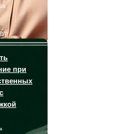
ьше
ть
ние при
ственных
с
жкой
26