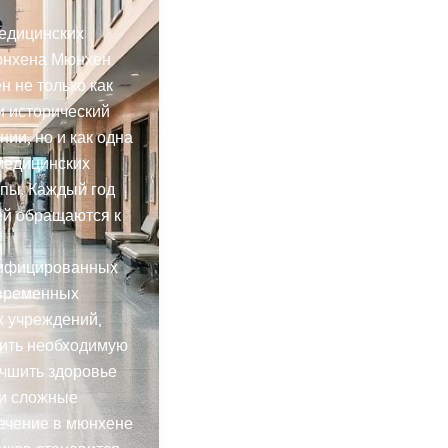
медицинских
юнхена Мюнхен
н не только как
и исторический
нии, но и как одна
медицинских
пы. Каждый год
ей обращаются к
ифицированных
овременных
х учреждений,
чить необходимую
чшить здоровье
ти сложные
ечение в мюнхене