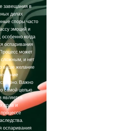
е завещания в
нных делах
нные споры часто
ассу эмоций и
 особенно когда
ся оспаривания
 Процесс может
 сложным, и нет
то ваше желание
авещание
успешно. Важно
то самой целью
я является
х прав и
 процессе
аследства.
я оспаривания