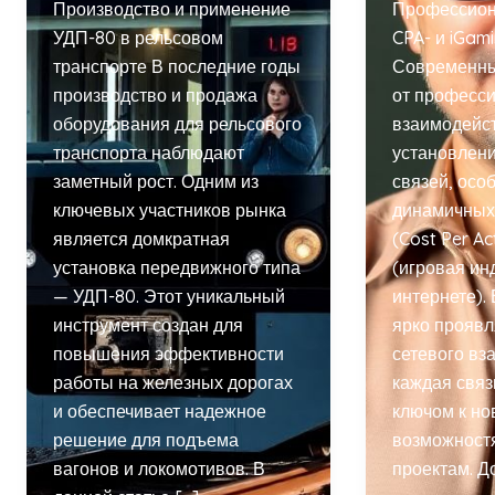
Производство и применение
Профессион
УДП-80 в рельсовом
CPA- и iGam
транспорте В последние годы
Современны
производство и продажа
от професси
оборудования для рельсового
взаимодейс
транспорта наблюдают
установлен
заметный рост. Одним из
связей, осо
ключевых участников рынка
динамичных 
является домкратная
(Cost Per Ac
установка передвижного типа
(игровая ин
— УДП-80. Этот уникальный
интернете). 
инструмент создан для
ярко проявл
повышения эффективности
сетевого вз
работы на железных дорогах
каждая связ
и обеспечивает надежное
ключом к н
решение для подъема
возможност
вагонов и локомотивов. В
проектам. Д