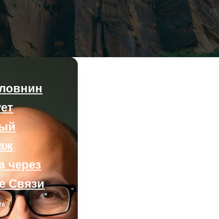
оловнин
ует
ный
аж
а через
е Связи
26