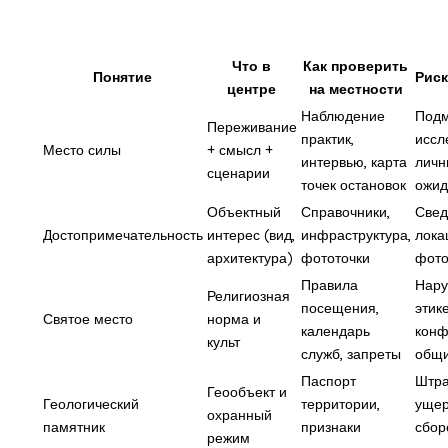
Что в
Как проверить
Понятие
Рис
центре
на местности
Наблюдение
Под
Переживание
практик,
иссл
Место силы
+ смысл +
интервью, карта
лич
сценарии
точек остановок
ожид
Объектный
Справочники,
Свед
Достопримечательность
интерес (вид,
инфраструктура,
лока
архитектура)
фототочки
фото
Правила
Нар
Религиозная
посещения,
этик
Святое место
норма и
календарь
конф
культ
служб, запреты
общ
Паспорт
Штр
Геообъект и
Геологический
территории,
ущер
охранный
памятник
признаки
сбор
режим