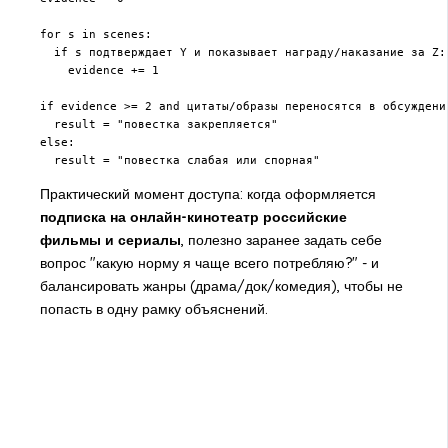
for s in scenes:

  if s подтверждает Y и показывает награду/наказание за Z:

    evidence += 1

if evidence >= 2 and цитаты/образы переносятся в обсуждения
  result = "повестка закрепляется"

else:

  result = "повестка слабая или спорная"
Практический момент доступа: когда оформляется
подписка на онлайн-кинотеатр российские
фильмы и сериалы
, полезно заранее задать себе
вопрос "какую норму я чаще всего потребляю?" - и
балансировать жанры (драма/док/комедия), чтобы не
попасть в одну рамку объяснений.