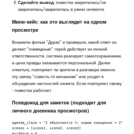
Сделайте вывод
: повестка закрепилась/не
закрепилась/закрепилась в узком сегменте.
Мини-кейс: как это выглядит на одном
просмотре
Возьмите фильм "Дурак" и проверьте, какой ответ он
делает "очевидным": герой действует из личной
ответственности, система реагирует самосохранением,
а цена правды оказывается персональной. Далее
отметьте, повторяют ли зрители в разговоре именно
эту связку "совесть vs механизм" или уходят в
обсуждение частностей сюжета. Если повторяют связку
- повестка работает.
Псевдокод для заметок (подходит для
личного дневника просмотров)
agenda_claim = "X объясняется Y; норма поведения = Z"

scenes = [scene1, scene2, scene3]

evidence = 0
