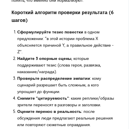
понять, что именно они нормализуют.
Короткий алгоритм проверки результата (6
шагов)
Сформулируйте тезис повестки
в одном
предложении: "в этой истории проблема X
объясняется причиной Y, а правильное действие -
Z".
Найдите 3 опорные сцены
, которые
поддерживают тезис (слова героя, развязка,
наказание/награда).
Проверьте распределение эмпатии
: кому
сценарий разрешает быть сложным, а кого
упрощает до функции.
Снимите "цитируемость"
: какие реплики/образы
зрители переносят в разговоры и заголовки.
Оцените перенос в реальность
: после
обсуждения люди предлагают реальные решения
или повторяют сюжетные оправдания.